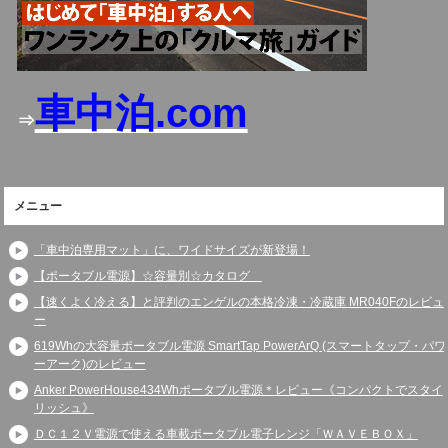
車中泊.com
⇒
メニュー
「車中泊専用マット」に、ワイドサイズが新登場！
【ポータブル電源】☆容量別☆カタログ
【速くよく冷える】と評判のエンゲルの本格冷凍・冷蔵庫 MR040Fのレビュ
ー
619Whの大容量ポータブル電源 SmartTap PowerArQ (スマートタップ・パワ
ーアーク)のレビュー
Anker PowerHouse434Whポータブル電源＊レビュー《コンパクトでスタイ
リッシュ》
ＤＣ１２Ｖ電源で使える車載ポータブル電子レンジ「ＷＡＶＥＢＯＸ」