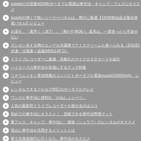
suaokiの大容量400Whポータブル電源は車中泊・キャンプ・フェスにオスス
メ
suaokiの薄くて軽いソーラーパネルは、携行に最適【100W単結晶太陽光発
電パネル】レビュー
お湯を、「素早く（JET）」「沸かす(BOIL)」道具は、一度使ったら手放せ
ない
ガンガン冷える噂のエンゲル冷蔵庫でアイスクリームも食べられる（ENGEL
冷凍・冷蔵庫＋温蔵/MHD14F-D）
ドライブレコーダーに最適・高耐久のマイクロＳＤカードを紹介
ハイエースの車中泊を快適にするグッズ特集
リチウムイオン電池搭載のコンパクトポータブル電源suaoki20000mAh レ
ビュー
レンタルできるフルセグ対応のポータブルテレビ
ワンコと車中泊に便利な「おねしょシーツ」
人気の最新型ドライブレコーダーを探せるのはココ
初めての車中泊にオススメ！ 安眠できる車中泊専用マット
夏フェス、キャンプ、車中泊に、寝袋（シュラフ）のレンタルがオススメ
登山に車中泊を活用するメリットとは
車で北海道旅行に行くなら、車中泊がオススメ