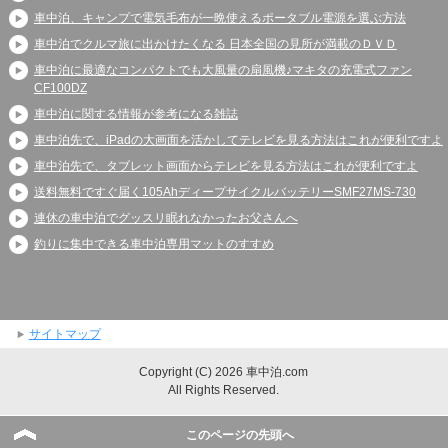
車中泊、キャンプで電気毛布が一晩使えるポータブル電源を選ぶ方法
車中泊でクルマ旅に出かけたくなる 日本全国の見所が満載のＤＶＤ
車中泊に最適なコンパクトでも大風量の扇風機♪マキタの充電式ファン
CF100DZ
車中泊に関する情報が参考になる雑誌
車中泊先で、iPadの大画面を活かしてテレビを見る方法はこれが便利ですよ
車中泊先で、タブレット画面からテレビを見る方法はこれが便利ですよ
送料無料ですぐ届く105AhディープサイクルバッテリーSMF27MS-730
連休の車中泊でグッスリ眠れなかったお父さんへ
釣りに集中できる車中泊専用マットのすすめ
サイトマップ
Copyright (C) 2026 車中泊.com
All Rights Reserved.
このページの先頭へ