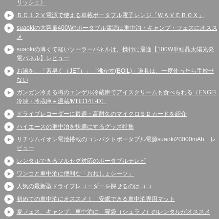
リッシュ》
ＤＣ１２Ｖ電源で使える車載ポータブル電子レンジ「ＷＡＶＥＢＯＸ」
suaokiの大容量400Whポータブル電源は車中泊・キャンプ・フェスにオスス
メ
suaokiの薄くて軽いソーラーパネルは、携行に最適【100W単結晶太陽光発
電パネル】レビュー
お湯を、「素早く（JET）」「沸かす(BOIL)」道具は、一度使ったら手放せ
ない
ガンガン冷える噂のエンゲル冷蔵庫でアイスクリームも食べられる（ENGEL
冷凍・冷蔵庫＋温蔵/MHD14F-D）
ドライブレコーダーに最適・高耐久のマイクロＳＤカードを紹介
ハイエースの車中泊を快適にするグッズ特集
リチウムイオン電池搭載のコンパクトポータブル電源suaoki20000mAh レ
ビュー
レンタルできるフルセグ対応のポータブルテレビ
ワンコと車中泊に便利な「おねしょシーツ」
人気の最新型ドライブレコーダーを探せるのはココ
初めての車中泊にオススメ！ 安眠できる車中泊専用マット
夏フェス、キャンプ、車中泊に、寝袋（シュラフ）のレンタルがオススメ