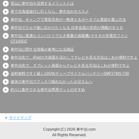
登山に車中泊を活用するメリットとは
車で北海道旅行に行くなら、車中泊がオススメ
車中泊、キャンプで電気毛布が一晩使えるポータブル電源を選ぶ方法
車中泊でクルマ旅に出かけたくなる 日本全国の見所が満載のＤＶＤ
車中泊に最適なコンパクトでも大風量の扇風機♪マキタの充電式ファン
CF100DZ
車中泊に関する情報が参考になる雑誌
車中泊先で、iPadの大画面を活かしてテレビを見る方法はこれが便利ですよ
車中泊先で、タブレット画面からテレビを見る方法はこれが便利ですよ
送料無料ですぐ届く105AhディープサイクルバッテリーSMF27MS-730
連休の車中泊でグッスリ眠れなかったお父さんへ
釣りに集中できる車中泊専用マットのすすめ
サイトマップ
Copyright (C) 2026 車中泊.com
All Rights Reserved.