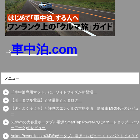
車中泊.com
⇒
メニュー
「車中泊専用マット」に、ワイドサイズが新登場！
【ポータブル電源】☆容量別☆カタログ
【速くよく冷える】と評判のエンゲルの本格冷凍・冷蔵庫 MR040Fのレビュ
ー
619Whの大容量ポータブル電源 SmartTap PowerArQ (スマートタップ・パワ
ーアーク)のレビュー
Anker PowerHouse434Whポータブル電源＊レビュー《コンパクトでスタイ