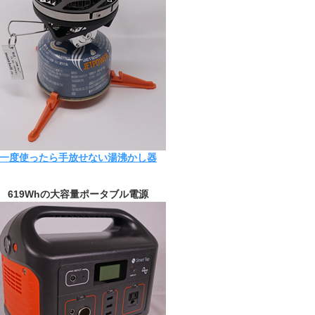
一度使ったら手放せない湯沸かし器
619Whの大容量ポータブル電源