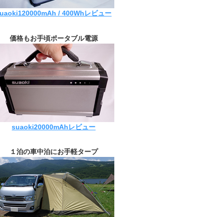
suaoki120000mAh / 400Whレビュー
価格もお手頃ポータブル電源
suaoki20000mAhレビュー
１泊の車中泊にお手軽タープ