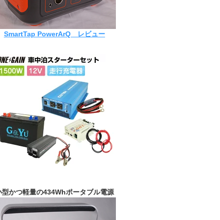
SmartTap PowerArQ レビュー
小型かつ軽量の434Whポータブル電源