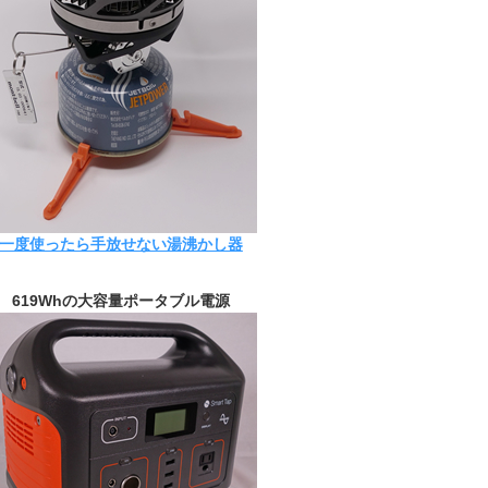
一度使ったら手放せない湯沸かし器
619Whの大容量ポータブル電源