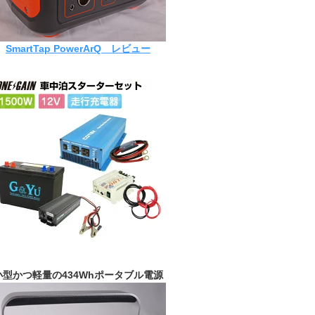
SmartTap PowerArQ レビュー
小型かつ軽量の434Whポータブル電源