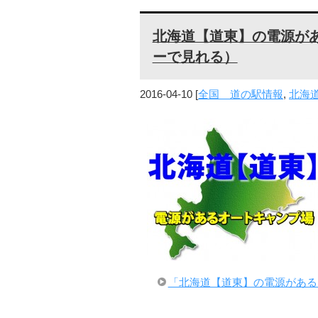
北海道【道東】の電源が
ーで見れる）
2016-04-10
[
全国 道の駅情報
,
北海
「北海道【道東】の電源がある