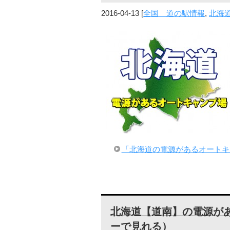
2016-04-13
[
全国 道の駅情報
,
北海
「北海道の電源があるオートキ
北海道【道南】の電源が
ーで見れる）