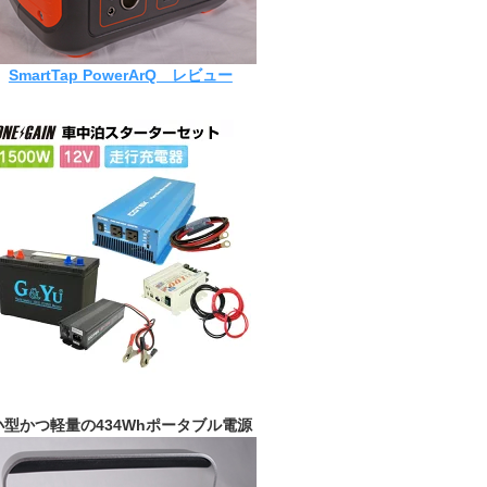
SmartTap PowerArQ レビュー
小型かつ軽量の434Whポータブル電源