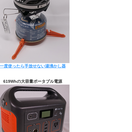
一度使ったら手放せない湯沸かし器
619Whの大容量ポータブル電源