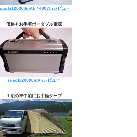
suaoki120000mAh / 400Whレビュー
価格もお手頃ポータブル電源
suaoki20000mAhレビュー
１泊の車中泊にお手軽タープ