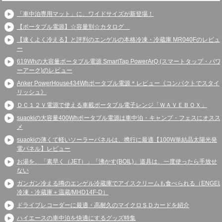
「車中泊専用マット」に、ワイドサイズが新登場！
【ポータブル電源】☆容量別☆カタログ
【速くよく冷える】と評判のエンゲルの本格冷凍・冷蔵庫 MR040Fのレビュ
ー
619Whの大容量ポータブル電源 SmartTap PowerArQ (スマートタップ・パワ
ーアーク)のレビュー
Anker PowerHouse434Whポータブル電源＊レビュー《コンパクトでスタイ
リッシュ》
ＤＣ１２Ｖ電源で使える車載ポータブル電子レンジ「ＷＡＶＥＢＯＸ」
suaokiの大容量400Whポータブル電源は車中泊・キャンプ・フェスにオスス
メ
suaokiの薄くて軽いソーラーパネルは、携行に最適【100W単結晶太陽光発
電パネル】レビュー
お湯を、「素早く（JET）」「沸かす(BOIL)」道具は、一度使ったら手放せ
ない
ガンガン冷える噂のエンゲル冷蔵庫でアイスクリームも食べられる（ENGEL
冷凍・冷蔵庫＋温蔵/MHD14F-D）
ドライブレコーダーに最適・高耐久のマイクロＳＤカードを紹介
ハイエースの車中泊を快適にするグッズ特集