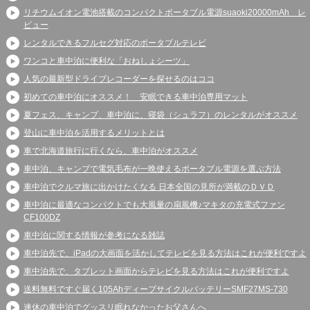
リチウムイオン電池搭載のコンパクトポータブル電源suaoki20000mAh レ
ビュー
レンタルできるフルセグ対応のポータブルテレビ
ワンコと車中泊に便利な「おねしょシーツ」
人気の最新型ドライブレコーダーを探せるのはココ
初めての車中泊にオススメ！ 安眠できる車中泊専用マット
夏フェス、キャンプ、車中泊に、寝袋（シュラフ）のレンタルがオススメ
登山に車中泊を活用するメリットとは
車で北海道旅行に行くなら、車中泊がオススメ
車中泊、キャンプで電気毛布が一晩使えるポータブル電源を選ぶ方法
車中泊でクルマ旅に出かけたくなる 日本全国の見所が満載のＤＶＤ
車中泊に最適なコンパクトでも大風量の扇風機♪マキタの充電式ファン
CF100DZ
車中泊に関する情報が参考になる雑誌
車中泊先で、iPadの大画面を活かしてテレビを見る方法はこれが便利ですよ
車中泊先で、タブレット画面からテレビを見る方法はこれが便利ですよ
送料無料ですぐ届く105AhディープサイクルバッテリーSMF27MS-730
連休の車中泊でグッスリ眠れなかったお父さんへ