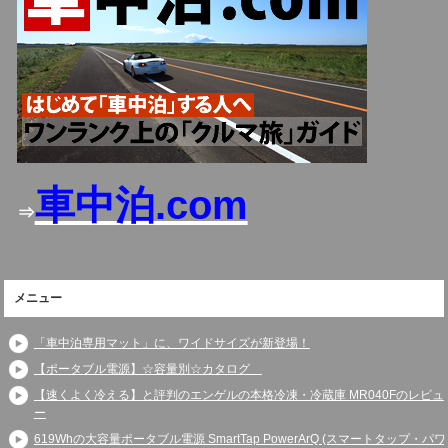
車中泊.com
⇒
メニュー
「車中泊専用マット」に、ワイドサイズが新登場！
【ポータブル電源】☆容量別☆カタログ
【速くよく冷える】と評判のエンゲルの本格冷凍・冷蔵庫 MR040Fのレビュ
ー
619Whの大容量ポータブル電源 SmartTap PowerArQ (スマートタップ・パワ