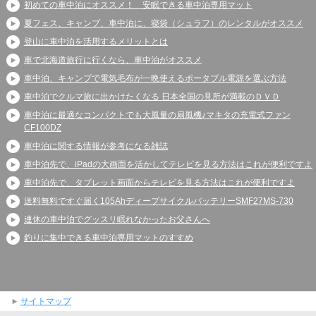
初めての車中泊にオススメ！ 安眠できる車中泊専用マット
夏フェス、キャンプ、車中泊に、寝袋（シュラフ）のレンタルがオススメ
登山に車中泊を活用するメリットとは
車で北海道旅行に行くなら、車中泊がオススメ
車中泊、キャンプで電気毛布が一晩使えるポータブル電源を選ぶ方法
車中泊でクルマ旅に出かけたくなる 日本全国の見所が満載のＤＶＤ
車中泊に最適なコンパクトでも大風量の扇風機♪マキタの充電式ファン
CF100DZ
車中泊に関する情報が参考になる雑誌
車中泊先で、iPadの大画面を活かしてテレビを見る方法はこれが便利ですよ
車中泊先で、タブレット画面からテレビを見る方法はこれが便利ですよ
送料無料ですぐ届く105AhディープサイクルバッテリーSMF27MS-730
連休の車中泊でグッスリ眠れなかったお父さんへ
釣りに集中できる車中泊専用マットのすすめ
サイトマップ