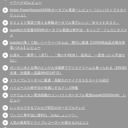
ーアーク)のレビュー
Anker PowerHouse434Whポータブル電源＊レビュー《コンパクトでスタイ
リッシュ》
ＤＣ１２Ｖ電源で使える車載ポータブル電子レンジ「ＷＡＶＥＢＯＸ」
suaokiの大容量400Whポータブル電源は車中泊・キャンプ・フェスにオスス
メ
suaokiの薄くて軽いソーラーパネルは、携行に最適【100W単結晶太陽光発
電パネル】レビュー
お湯を、「素早く（JET）」「沸かす(BOIL)」道具は、一度使ったら手放せ
ない
ガンガン冷える噂のエンゲル冷蔵庫でアイスクリームも食べられる（ENGEL
冷凍・冷蔵庫＋温蔵/MHD14F-D）
ドライブレコーダーに最適・高耐久のマイクロＳＤカードを紹介
ハイエースの車中泊を快適にするグッズ特集
リチウムイオン電池搭載のコンパクトポータブル電源suaoki20000mAh レ
ビュー
レンタルできるフルセグ対応のポータブルテレビ
ワンコと車中泊に便利な「おねしょシーツ」
人気の最新型ドライブレコーダーを探せるのはココ