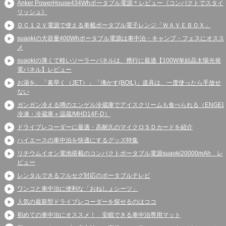
Anker PowerHouse434Whポータブル電源＊レビュー《コンパクトでスタイ
リッシュ》
ＤＣ１２Ｖ電源で使える車載ポータブル電子レンジ「ＷＡＶＥＢＯＸ」
suaokiの大容量400Whポータブル電源は車中泊・キャンプ・フェスにオスス
メ
suaokiの薄くて軽いソーラーパネルは、携行に最適【100W単結晶太陽光発
電パネル】レビュー
お湯を、「素早く（JET）」「沸かす(BOIL)」道具は、一度使ったら手放せ
ない
ガンガン冷える噂のエンゲル冷蔵庫でアイスクリームも食べられる（ENGEL
冷凍・冷蔵庫＋温蔵/MHD14F-D）
ドライブレコーダーに最適・高耐久のマイクロＳＤカードを紹介
ハイエースの車中泊を快適にするグッズ特集
リチウムイオン電池搭載のコンパクトポータブル電源suaoki20000mAh レ
ビュー
レンタルできるフルセグ対応のポータブルテレビ
ワンコと車中泊に便利な「おねしょシーツ」
人気の最新型ドライブレコーダーを探せるのはココ
初めての車中泊にオススメ！ 安眠できる車中泊専用マット