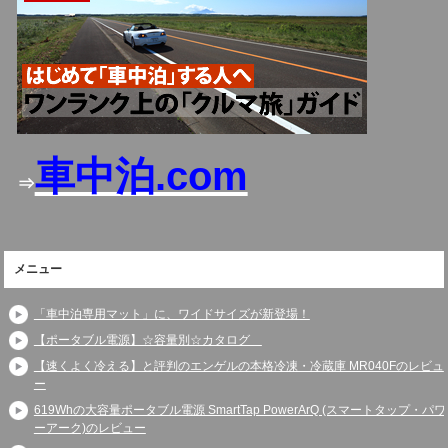
車中泊.com
⇒
メニュー
「車中泊専用マット」に、ワイドサイズが新登場！
【ポータブル電源】☆容量別☆カタログ
【速くよく冷える】と評判のエンゲルの本格冷凍・冷蔵庫 MR040Fのレビュ
ー
619Whの大容量ポータブル電源 SmartTap PowerArQ (スマートタップ・パワ
ーアーク)のレビュー