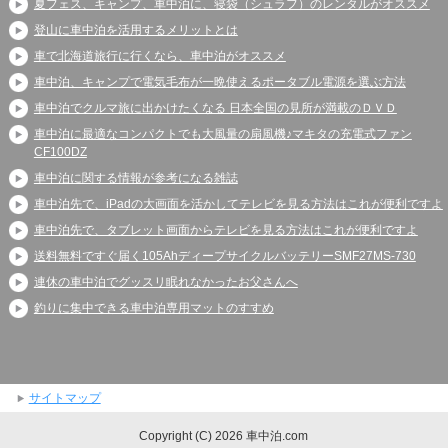
夏フェス、キャンプ、車中泊に、寝袋（シュラフ）のレンタルがオススメ
登山に車中泊を活用するメリットとは
車で北海道旅行に行くなら、車中泊がオススメ
車中泊、キャンプで電気毛布が一晩使えるポータブル電源を選ぶ方法
車中泊でクルマ旅に出かけたくなる 日本全国の見所が満載のＤＶＤ
車中泊に最適なコンパクトでも大風量の扇風機♪マキタの充電式ファン
CF100DZ
車中泊に関する情報が参考になる雑誌
車中泊先で、iPadの大画面を活かしてテレビを見る方法はこれが便利ですよ
車中泊先で、タブレット画面からテレビを見る方法はこれが便利ですよ
送料無料ですぐ届く105AhディープサイクルバッテリーSMF27MS-730
連休の車中泊でグッスリ眠れなかったお父さんへ
釣りに集中できる車中泊専用マットのすすめ
サイトマップ
Copyright (C) 2026 車中泊.com